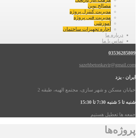
مصالح نوین
مدیریت کنترل پروژه
مدیریت فنی پروژه
آموزشی
اجاره تجهیزات ساختمان
درباره ما
تماس با ما
03536285809
sazehbetonkavir@gmail.com
ایران - یزد
خیابان مسکن و شهر سازی، مجتمع الهیه، طبقه 2
شنبه تا 5 شنبه 7:30 تا 15:30
جمعه ها تعطیل هستیم
پروژه‌ها