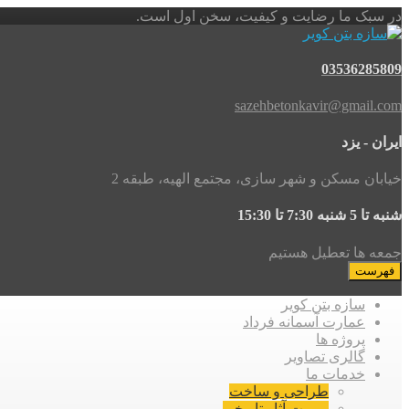
در سبک ما رضایت و کیفیت، سخن اول است.
03536285809
sazehbetonkavir@gmail.com
ایران - یزد
خیابان مسکن و شهر سازی، مجتمع الهیه، طبقه 2
شنبه تا 5 شنبه 7:30 تا 15:30
جمعه ها تعطیل هستیم
فهرست
سازه بتن کویر
عمارت آسمانه فرداد
پروژه ها
گالری تصاویر
خدمات ما
طراحی و ساخت
مرمت آثار تاریخی