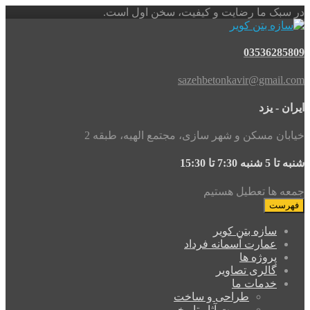
در سبک ما رضایت و کیفیت، سخن اول است.
03536285809
sazehbetonkavir@gmail.com
ایران - یزد
خیابان مسکن و شهر سازی، مجتمع الهیه، طبقه 2
شنبه تا 5 شنبه 7:30 تا 15:30
جمعه ها تعطیل هستیم
فهرست
سازه بتن کویر
عمارت آسمانه فرداد
پروژه ها
گالری تصاویر
خدمات ما
طراحی و ساخت
مرمت آثار تاریخی