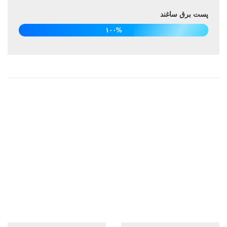
پست برق ساغند
۱۰۰%