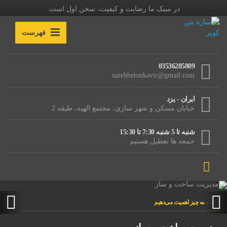
در سبک ما رضایت و کیفیت، سخن اول است.
فهرست
03536285809
sazehbetonkavir@gmail.com
ایران - یزد
خیابان مسکن و شهر سازی، مجتمع الهیه، طبقه 2
شنبه تا 5 شنبه 7:30 تا 15:30
جمعه ها تعطیل هستیم
ما به همه چیز اهمیت می‌دهیم