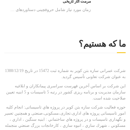
مرمت آثار تاریخی
زمان مورد نیاز شامل حروفچینی دستاوردهای …
ما که هستیم؟
شركت عمرانی سازه بتن کویر به شماره ثبت 15472 در تاريخ 1388/12/19
به عنوان شركت تعاونی تأسيس گردید.
این شرکت بر اساس آخرین فهرست سراسری پیمانکاران و ابلاغیه
سازمان مدیریت و برنامه ریزی کشور در رتبه 5 تاسیسات و 5 ابنيه تعیین
صلاحیت شده است.
حوزه فعاليت شركت سازه بتن کویر در پروژه هاي تاسیساتی: انجام کلیه
امور تاسیساتی پروژه های اداری،تجاری،مسکونی،صنعتی و همچنین تعمیر
و نگهداری تاسیسات و در پروژه هاي ساختماني : ابنيه سنگين ، اداري ،
مسكوني ، شهرك سازي ، انبوه سازي ، كارخانجات بزرگ صنعتي منجمله