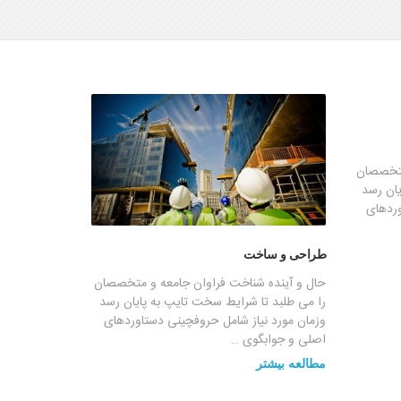
متخصصان
یان رسد
وردهای
طراحی و ساخت
حال و آینده شناخت فراوان جامعه و متخصصان
را می طلبد تا شرایط سخت تایپ به پایان رسد
وزمان مورد نیاز شامل حروفچینی دستاوردهای
اصلی و جوابگوی …
مطالعه بیشتر