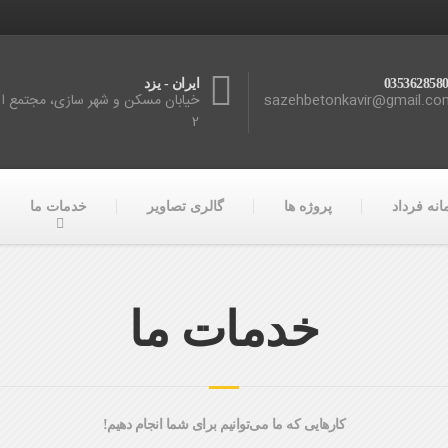
035362858
ایران - یزد
sazehbetonkavir@gmail.co
خیابان مسکن و شهر سازی، مجتمع اله
2
نه فرداد
پروژه ها
گالری تصاویر
خدمات ما
خدمات ما
کارهایی که ما می‌توانیم برای شما انجام دهیم!