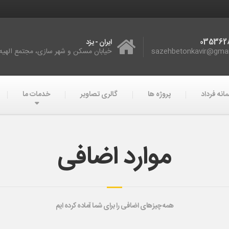
035362
ایران - یزد
sazehbetonkavir@gma
خیابان مسکن و شهر سازی، مجتمع الهیه، 
انه فرداد
پروژه ها
گالری تصاویر
خدمات ما
موارد اضافی
همه چیزهای اضافی را برای شما آماده کرده ایم