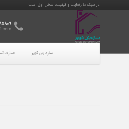
در سبک ما رضایت و کیفیت، سخن اول است.
85809
il.com
سازه بتن کویر
عمارت آسم