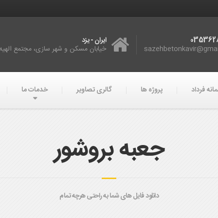
035362
ایران - یزد
sazehbetonkavir@gma
خیابان مسکن و شهر سازی، مجتمع الهیه، 
انه فرداد
پروژه ها
گالری تصاویر
خدمات ما
جعبه بروشور
دانلود فایل های شما به راحتی هرچه تمام