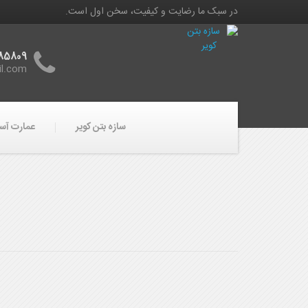
در سبک ما رضایت و کیفیت، سخن اول است.
85809
il.com
سازه بتن کویر
عمارت آسم